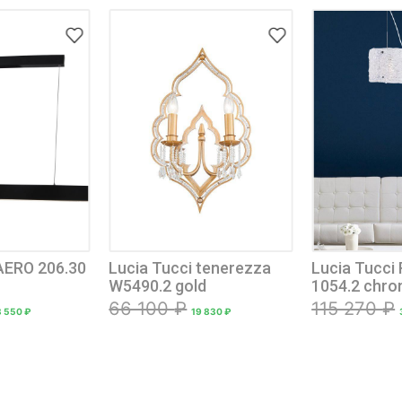
светильник LTP-T020-30W-W
7 970
₽
2 390
₽
CATEGORIES
(38)
БРА
(1)
Встраиваемые светильники
(1)
Крючки
(102)
Люстры
(15)
Настольные лампы
(10)
Светильники