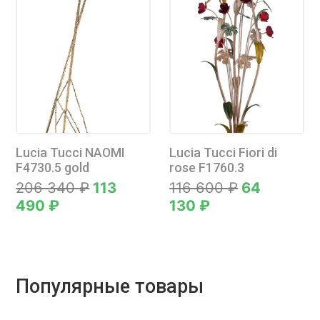
56 740
₽
-
85 110
₽
TOP RATED PRODUCTS
Lucia Tucci Fiori di rose W1760.2
32 480
₽
17 865
₽
Lucia Tucci NAOMI
Lucia Tucci Fiori di
F4730.5 gold
rose F1760.3
206 340
₽
113
116 600
₽
64
Lucia Tucci Fiori di rose F1760.3
490
₽
130
₽
116 600
₽
64 130
₽
Популярные товары
Lucia Tucci Светодиодный потолочный