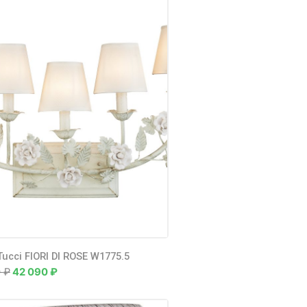
Tucci FIORI DI ROSE W1775.5
0
₽
42 090
₽