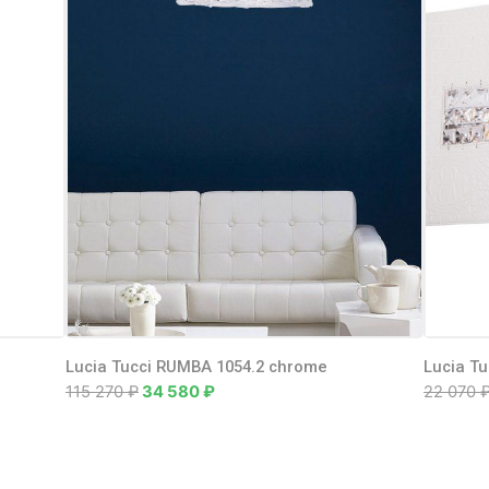
Lucia Tucci RUMBA 1054.2 chrome
Lucia Tu
115 270
₽
34 580
₽
22 070