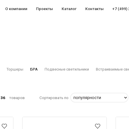
О компании
Проекты
Каталог
Контакты
+7 (499)
Торшеры
БРА
Подвесные светильники
Встраиваемые св
,
36
товаров
Сортировать по
 RATED
CATEGORIES
DUCTS