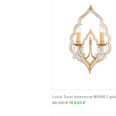
0
₽
-
10 980
₽
10 980
₽
-
21 960
₽
21 960
₽
-
32 940
₽
Lucia Tu
32 940
₽
+
rose W
32 480
Lucia Tu
Lucia Tucci tenerezza W5490.2 gol
rose F1
66 100
₽
19 830
₽
116 60