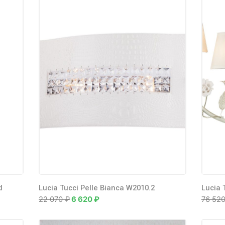
(38)
БРА
Встраиваемые
(1)
светильники
(1)
Крючки
cci Fiori di
(102)
Люстры
1760.2
₽
17 865
₽
(15)
Настольные лампы
(10)
Светильники
Светодиодный
(13)
светильник
(4)
Споты
cci Fiori di
d
Lucia Tucci Pelle Bianca W2010.2
Lucia 
760.3
(2)
Торшеры
22 070
₽
6 620
₽
76 52
0
₽
64 130
₽
(16)
Точечный свет