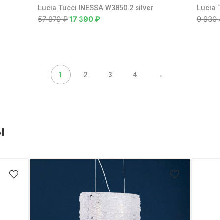
Lucia Tucci INESSA W3850.2 silver
Lucia 
57 970
₽
17 390
₽
9 930
1
2
3
4
→
ы