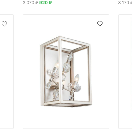
3 070
₽
920
₽
8 170