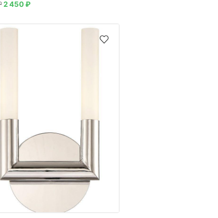
₽
2 450
₽