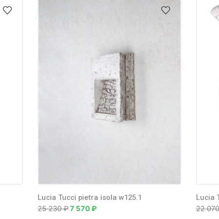
ucci
диодный
чный
ьник LTP-
30W-W
2 390
₽
Lucia Tucci pietra isola w125.1
Lucia 
25 230
₽
7 570
₽
22 07