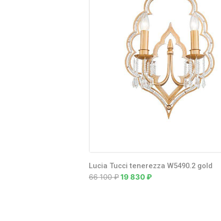
Lucia Tucci tenerezza W5490.2 gold
66 100
₽
19 830
₽