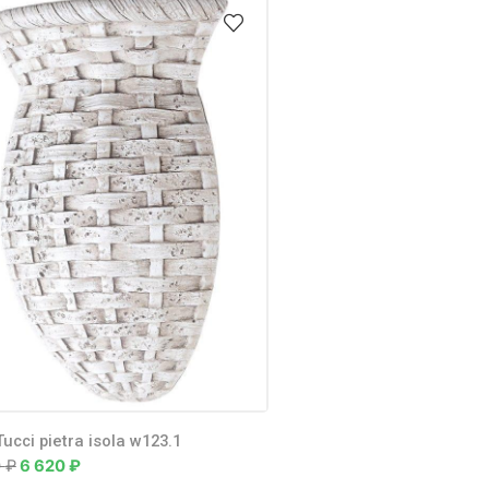
Tucci pietra isola w123.1
0
₽
6 620
₽