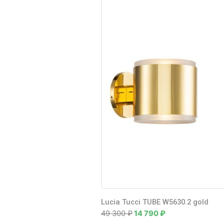
Lucia T
Свето
потоло
светил
T020-
7 970
₽
Lucia Tucci TUBE W5630.2 gold
49 300
₽
14 790
₽