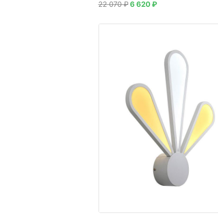
22 070
₽
6 620
₽