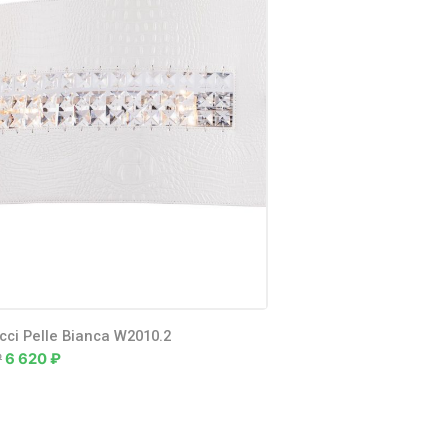
cci Pelle Bianca W2010.2
Lucia Tucci Fiori di rose 
₽
6 620
₽
186 780
₽
102 730
₽