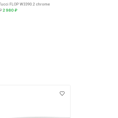
Tucci FLOP W3390.2 chrome
₽
2 980
₽