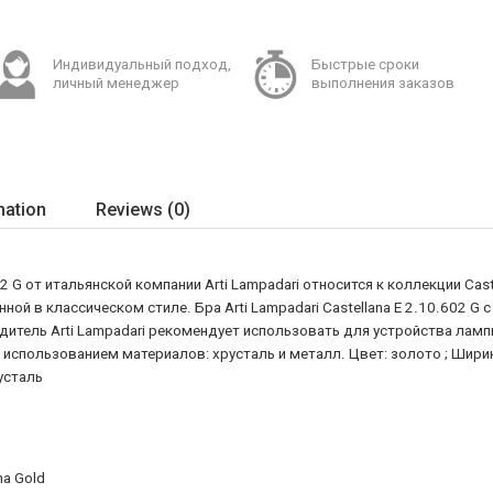
Индивидуальный подход,
Быстрые сроки
личный менеджер
выполнения заказов
mation
Reviews (0)
2 G от итальянской компании Arti Lampadari относится к коллекции Cas
нной в классическом стиле. Бра Arti Lampadari Castellana E 2.10.602 
итель Arti Lampadari рекомендует использовать для устройства ламп
спользованием материалов: хрусталь и металл. Цвет: золото ; Ширина: 
усталь
na Gold