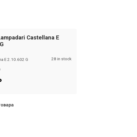
Lampadari Castellana E
 G
28 in stock
na E 2.10.602 G
а
om
₽
товара