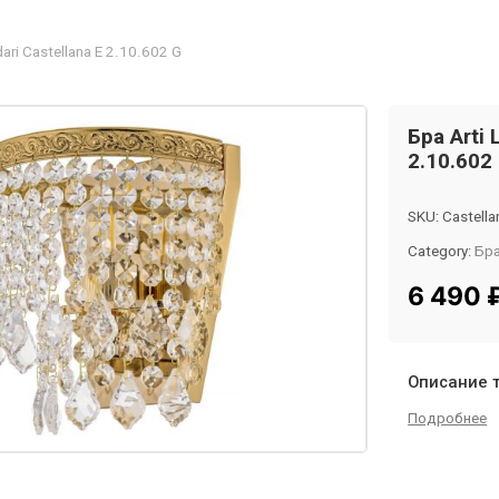
ari Castellana E 2.10.602 G
Бра Arti 
2.10.602
SKU:
Castella
Category:
Бр
Tag:
InMyRo
6 490
Описание 
Подробнее