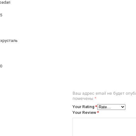
padari
15
 хрусталь
30
Ваш адрес email не будет опуб
помечены
*
Your Rating
*
Your Review
*