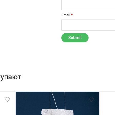
Email
*
купают