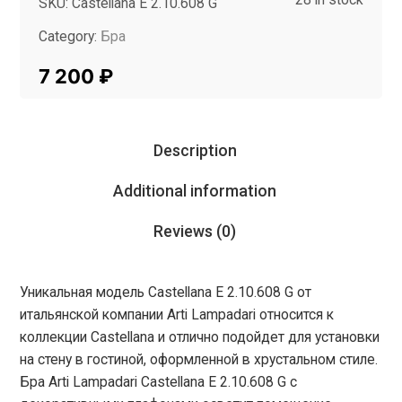
SKU:
Castellana E 2.10.608 G
Category:
Бра
Tag:
InMyRoom
7 200
₽
Description
Additional information
Reviews (0)
Уникальная модель Castellana E 2.10.608 G от
итальянской компании Arti Lampadari относится к
коллекции Castellana и отлично подойдет для установки
на стену в гостиной, оформленной в хрустальном стиле.
Бра Arti Lampadari Castellana E 2.10.608 G с