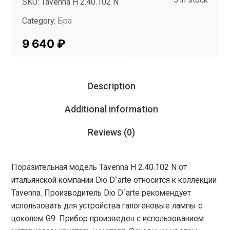
SKU:
Tavenna H 2.40.102 N
Category:
Бра
Tag:
InMyRoom
9 640
₽
Description
Additional information
Reviews (0)
Поразительная модель Tavenna H 2.40.102 N от
итальянской компании Dio D`arte относится к коллекции
Tavenna. Производитель Dio D`arte рекомендует
использовать для устройства галогеновые лампы с
цоколем G9. Прибор произведен с использованием