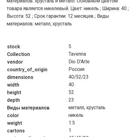
материалов: хрусталь и металл. Основным цветом
товара является никелевый. Цвет: никель ; Ширина: 40 ;
Высота: 52 ; Срок гарантии: 12 месяцев ; Виды
материалов: металл, хрусталь
5
stock
Tavenna
Collection
Dio D'Arte
vendor
Россия
country_of_origin
40/52/23
dimensions
40
width
52
height
23
depth
металл, хрусталь
Виды материалов
никель
color
1.5
weight
1
cartons