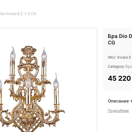
ite Vivaro E 2.1.5 CG
Бра Dio D
CG
SKU:
Vivaro E
Category:
Бр
Tag:
InMyRo
45 22
Описание 
Подробнее