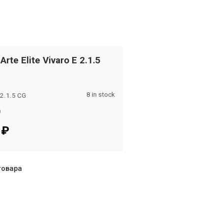
Arte Elite Vivaro E 2.1.5
8 in stock
 2.1.5 CG
а
om
0
₽
товара