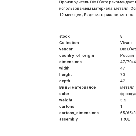
Производитель Dio D`arte рекомендует
использованием материала: металл. Осн
12 месяцев ; Виды материалов: металл
stock
8
Collection
Vivaro
vendor
Dio D'Ar
country_of_origin
Россия
dimensions
47/70/
width
47
height
70
depth
47
Виды материалов
металл
color
француз
weight
5.5
cartons
1
cartons_dimensions
65/65/
assembly
TRUE