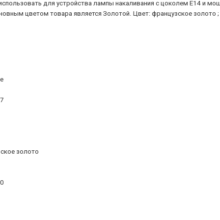
 использовать для устройства лампы накаливания с цоколем E14 и мо
овным цветом товара является Золотой. Цвет: французское золото ; Ши
te
47
ское золото
30