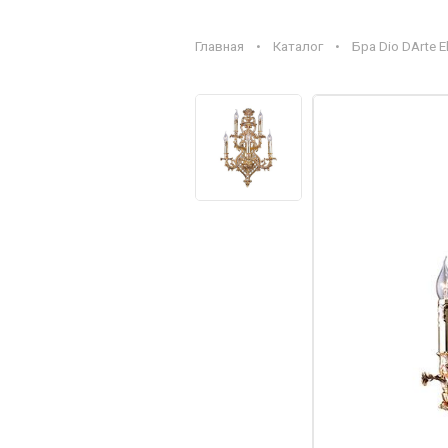
Главная
•
Каталог
•
Бра Dio DArte El