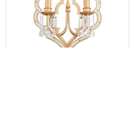
Lucia Tucci tenerezza
W5490.2 gold
66 100
₽
19 830
₽