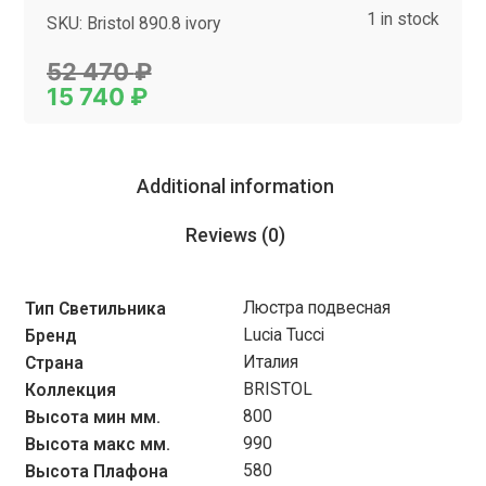
1 in stock
SKU:
Bristol 890.8 ivory
Category:
Люстры
52 470
₽
15 740
₽
Additional information
Reviews (0)
Люстра подвесная
Тип Светильника
Lucia Tucci
Бренд
Италия
Страна
BRISTOL
Коллекция
800
Высота мин мм.
990
Высота макс мм.
580
Высота Плафона