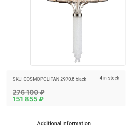
4 in stock
SKU:
COSMOPOLITAN 2970.8 black
Category:
Люстры
276 100
₽
151 855
₽
Additional information