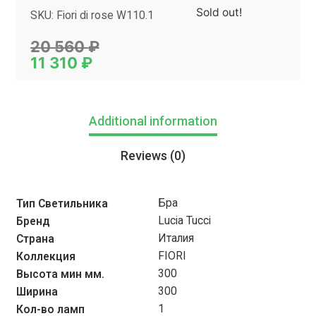
Sold out!
SKU:
Fiori di rose W110.1
Category:
БРА
20 560
₽
11 310
₽
Additional information
Reviews (0)
Бра
Тип Светильника
Lucia Tucci
Бренд
Италия
Страна
FIORI
Коллекция
300
Высота мин мм.
300
Ширина
1
Кол-во ламп