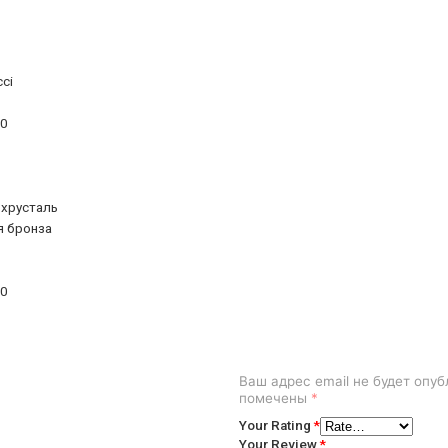
cci
70
 хрусталь
я бронза
30
Ваш адрес email не будет опуб
помечены
*
Your Rating
*
Your Review
*