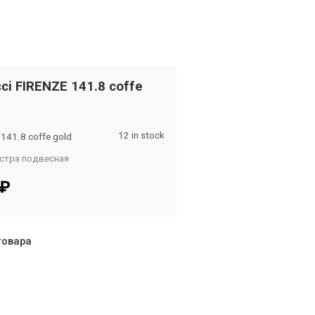
cci FIRENZE 141.8 coffe
12 in stock
 141.8 coffe gold
стра подвесная
om
₽
товара