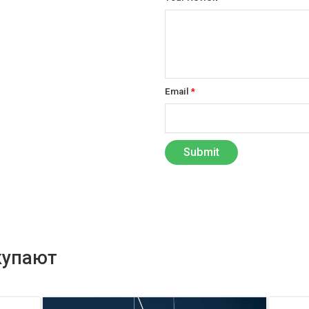
Email
*
купают