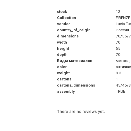
stock
12
Collection
FIRENZE
vendor
Lucia Tu
country_of_origin
Россия
dimensions
70/55/
width
70
height
55
depth
70
Виды материалов
металл,
color
антична
weight
9.3
cartons
1
cartons_dimensions
45/45/
assembly
TRUE
There are no reviews yet.