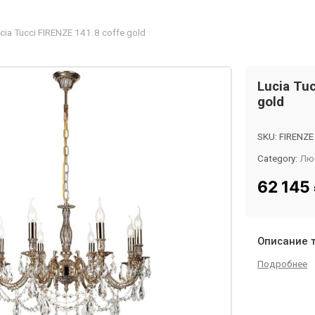
cia Tucci FIRENZE 141.8 coffe gold
Lucia Tu
gold
SKU:
FIRENZE
Category:
Лю
Tag:
InMyRo
62 145
Описание 
Подробнее