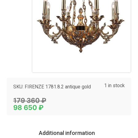
1 in stock
SKU:
FIRENZE 1781.8.2 antique gold
Category:
Люстры
179 360
₽
98 650
₽
Additional information