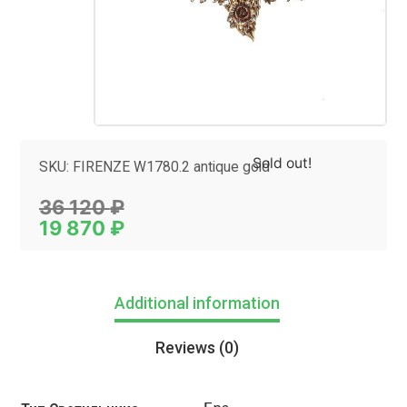
Sold out!
SKU:
FIRENZE W1780.2 antique gold
Category:
БРА
36 120
₽
19 870
₽
Additional information
Reviews (0)