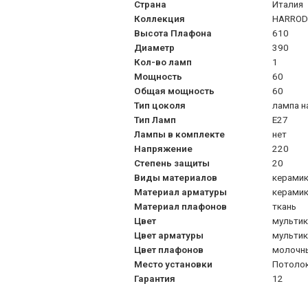
Страна
Италия
Коллекция
HARROD
Высота Плафона
610
Диаметр
390
Кол-во ламп
1
Мощность
60
Общая мощность
60
Тип цоколя
лампа н
Тип Ламп
Е27
Лампы в комплекте
нет
Напряжение
220
Степень защиты
20
Виды материалов
керамик
Материал арматуры
керамик
Материал плафонов
ткань
Цвет
мульти
Цвет арматуры
мульти
Цвет плафонов
молочн
Место установки
Потоло
Гарантия
12