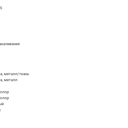
S
акаливания
а, металл/ткань
а, металл
колор
колор
ый
к