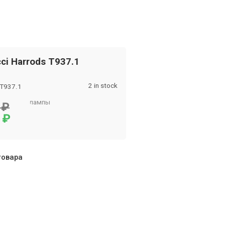
cci Harrods T937.1
2 in stock
 T937.1
стольные лампы
0
₽
0
₽
товара