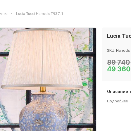
ампы
•
Lucia Tucci Harrods T937.1
Lucia Tu
SKU:
Harrods
Category:
На
89 74
49 36
Описание 
Подробнее