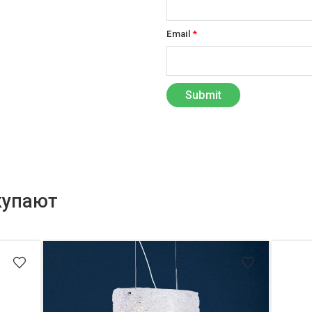
Email
*
купают