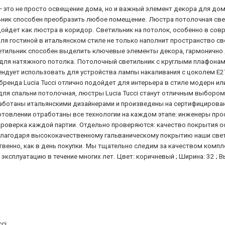
— это не просто освещение дома, но и важный элемент декора для до
ьник способен преобразить любое помещение. Люстра потолочная све
подойдет как люстра в коридор. Светильник на потолок, особенно в со
ля гостиной в итальянском стиле не только наполнит пространство с
ветильник способен выделить ключевые элементы декора, гармонично
для натяжного потолка. Потолочный светильник с круглыми плафона
омендует использовать для устройства лампы накаливания с цоколем E
бренда Lucia Tucci отлично подойдет для интерьера в стиле модерн и
для спальни потолочная, люстры Lucia Tucci станут отличным выборо
работаны итальянскими дизайнерами и произведены на сертифициров
зготовлении отработаны все технологии на каждом этапе: инженеры пр
роверка каждой партии. Отдельно проверяются: качество покрытия осн
 Благодаря высококачественному гальваническому покрытию наши свети
венно, как в день покупки. Мы тщательно следим за качеством компл
ксплуатацию в течение многих лет. Цвет: коричневый ; Ширина: 32 ; Выс
cci