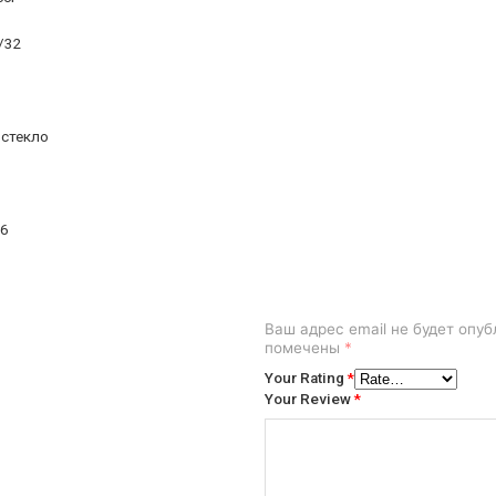
/32
 стекло
16
Ваш адрес email не будет опуб
помечены
*
Your Rating
*
Your Review
*