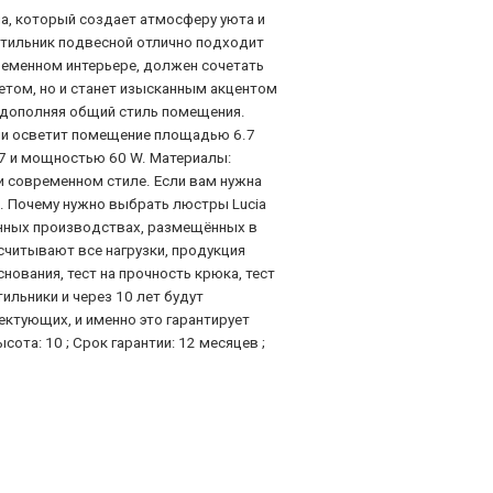
ма, который создает атмосферу уюта и
тильник подвесной отлично подходит
временном интерьере, должен сочетать
ветом, но и станет изысканным акцентом
 дополняя общий стиль помещения.
ми осветит помещение площадью 6.7
27 и мощностью 60 W. Материалы:
ли современном стиле. Если вам нужна
м. Почему нужно выбрать люстры Lucia
анных производствах, размещённых в
осчитывают все нагрузки, продукция
ования, тест на прочность крюка, тест
льники и через 10 лет будут
ектующих, и именно это гарантирует
ота: 10 ; Срок гарантии: 12 месяцев ;