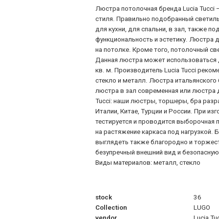
Люстра потолочная бренда Lucia Tucci 
стиля. Правильно подобранный светил
для кухни, для спальни, в зал, также 
функциональность и эстетику. Люстра д
на потолке. Кроме того, потолочный с
Данная люстра может использоваться 
кв. м. Производитель Lucia Tucci рек
стекло и металл. Люстра итальянского 
люстра в зал современная или люстра 
Tucci: наши люстры, торшеры, бра раз
Италии, Китае, Турции и России. При и
тестируется и проводится выборочная п
на растяжение каркаса под нагрузкой.
выглядеть также благородно и торжест
безупречный внешний вид и безопасную э
Виды материалов: металл, стекло
stock
36
Collection
LUGO
vendor
Lucia Tu