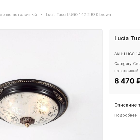
стенно-потолочный
•
Lucia Tucci LUGO 142.2 R30 brown
Lucia Tu
SKU:
LUGO 14
Category:
Све
потолочный
Tag:
InMyRo
8 470
Описание 
Подробнее