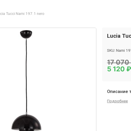
cia Tucci Narni 197.1 nero
Lucia Tuc
SKU:
Narni 19
Category:
Лю
17 070
5 120
Описание 
Подробнее