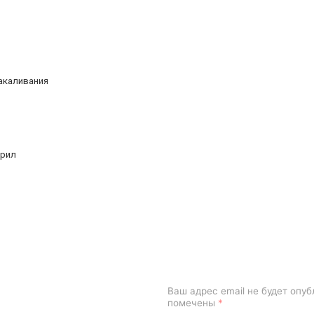
акаливания
крил
Ваш адрес email не будет опуб
помечены
*