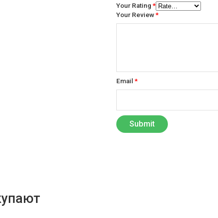
Your Rating
*
Your Review
*
Email
*
купают