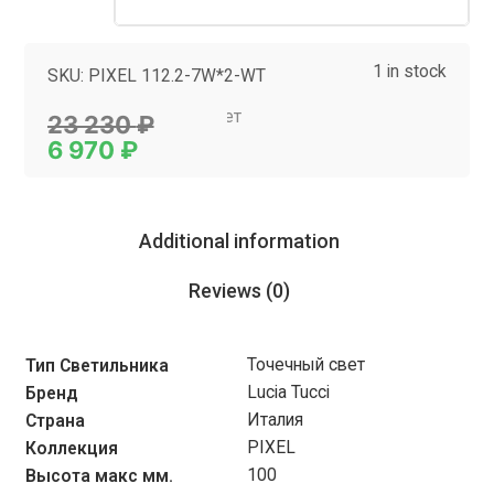
1 in stock
SKU:
PIXEL 112.2-7W*2-WT
Category:
Точечный свет
23 230
₽
6 970
₽
Additional information
Reviews (0)
Точечный свет
Тип Светильника
Lucia Tucci
Бренд
Италия
Страна
PIXEL
Коллекция
100
Высота макс мм.