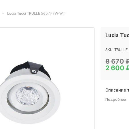
•
Lucia Tucci TRULLE 565.1-7W-WT
Lucia Tu
SKU:
TRULLE
Category:
Точ
8 670
2 600
Описание 
Подробнее