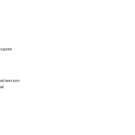
иодная
ий/металл
ий