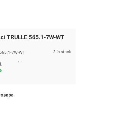
cci TRULLE 565.1-7W-WT
3 in stock
 565.1-7W-WT
ечный свет
₽
₽
товара