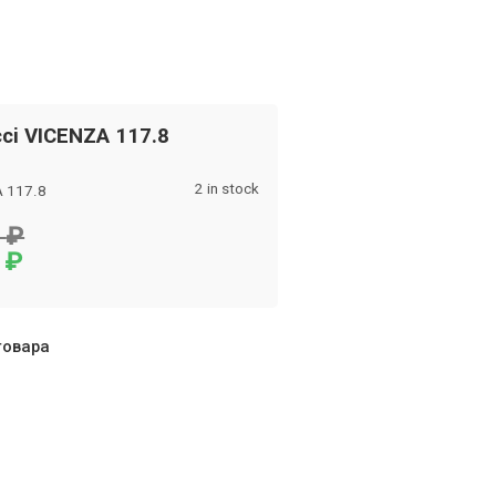
cci VICENZA 117.8
2 in stock
 117.8
стры
0
₽
0
₽
товара