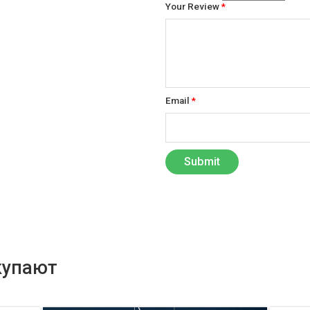
Your Review
*
Email
*
купают