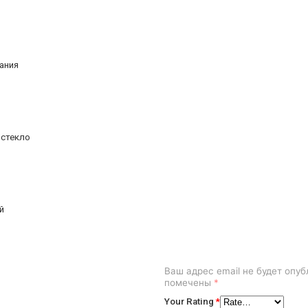
ания
стекло
й
Ваш адрес email не будет опуб
помечены
*
Your Rating
*