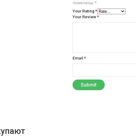
помечены
*
Your Rating
*
Your Review
*
Email
*
купают