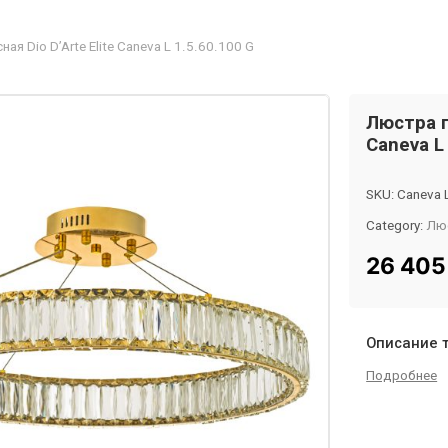
я Dio D’Arte Elite Caneva L 1.5.60.100 G
Люстра п
Caneva L
SKU:
Caneva 
Category:
Лю
Tag:
InMyRo
26 40
Описание 
Подробнее