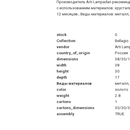
Производитель Arti Lampadari рекомен
с использованием материалов: хрусталь
12 месяцев ; Виды материалов: металл,
stock
0
Collection
Bellagio
vendor
Arti Lam
country_of_origin
Россия
dimensions
38/30/
width
38
height
30
depth
17
Виды материалов
металл,
color
золото
weight
2.8
cartons
1
cartons_dimensions
30/30/
assembly
TRUE