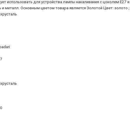
дует использовать для устройства лампы накаливания с цоколем E27
 и металл. Основным цветом товара является Золотой Цвет: золото ; Ши
 хрусталь
padari
17
 хрусталь
30