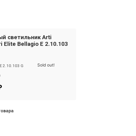
й светильник Arti
 Elite Bellagio E 2.10.103
Sold out!
 E 2.10.103 G
а
om
₽
товара