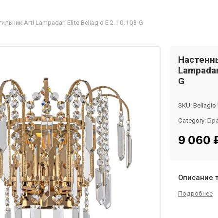
льник Arti Lampadari Elite Bellagio E 2.10.103 G
Настенны
Lampadari
G
SKU:
Bellagio
Category:
Бр
Tag:
InMyRo
9 060
Описание 
Подробнее