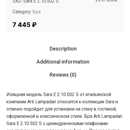
SKU:
Sara E 2.10.502 S
Category:
Бра
Tag:
InMyRoom
7 445
₽
Description
Additional information
Reviews (0)
Изящная модель Sara E 2.10.502 S от итальянской
компании Arti Lampadari относится к коллекции Sara и
отлично подойдет для установки на стену в гостиной,
оформленной в классическом стиле. Бра Arti Lampadari
Sara E 2.10.502 S с цилиндрическими плафонами