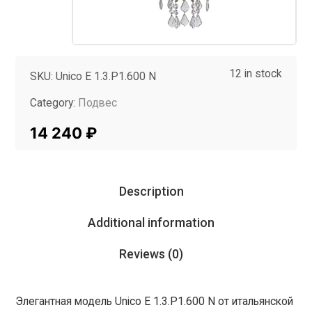
12 in stock
SKU:
Unico E 1.3.P1.600 N
Category:
Подвес
Tag:
InMyRoom
14 240
₽
Description
Additional information
Reviews (0)
Элегантная модель Unico E 1.3.P1.600 N от итальянской