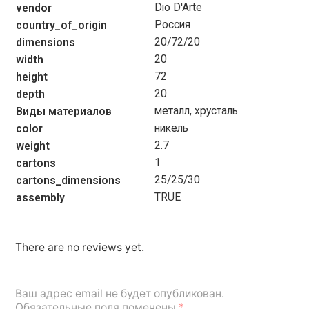
Dio D'Arte
vendor
Россия
country_of_origin
20/72/20
dimensions
20
width
72
height
20
depth
металл, хрусталь
Виды материалов
никель
color
2.7
weight
1
cartons
25/25/30
cartons_dimensions
TRUE
assembly
There are no reviews yet.
Ваш адрес email не будет опубликован.
Обязательные поля помечены
*