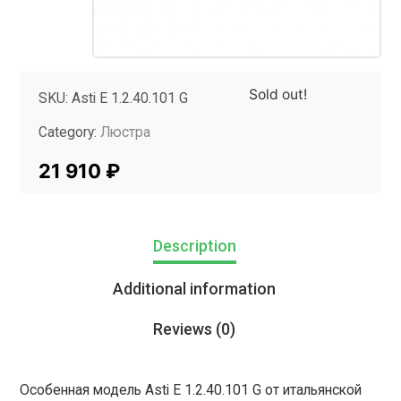
Sold out!
SKU:
Asti E 1.2.40.101 G
Category:
Люстра
Tag:
InMyRoom
21 910
₽
Description
Additional information
Reviews (0)
Особенная модель Asti E 1.2.40.101 G от итальянской