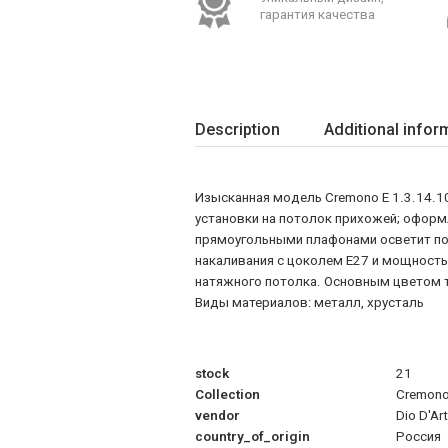
гарантия качества
Description
Additional infor
Изысканная модель Cremono E 1.3.14.10
установки на потолок прихожей; оформл
прямоугольными плафонами осветит пом
накаливания с цоколем E27 и мощность
натяжного потолка. Основным цветом тов
Виды материалов: металл, хрусталь
stock
21
Collection
Cremon
vendor
Dio D'Ar
country_of_origin
Россия