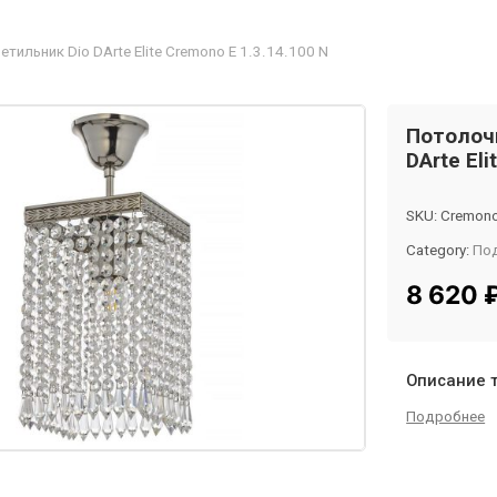
тильник Dio DArte Elite Cremono E 1.3.14.100 N
Потолоч
DArte Eli
SKU:
Cremono
Category:
По
Tag:
InMyRo
8 620
Описание 
Подробнее