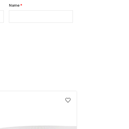
Name
*