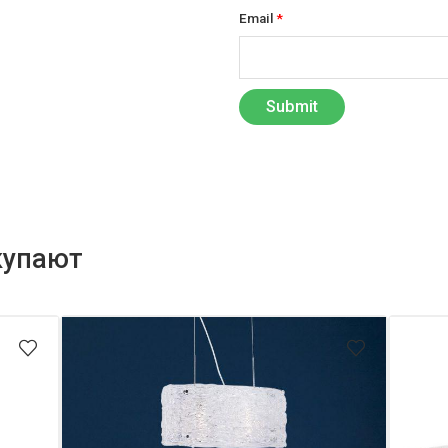
Email
*
купают