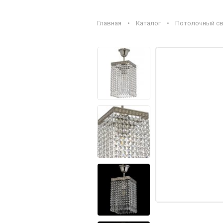
Главная
•
Каталог
•
Потолочный све