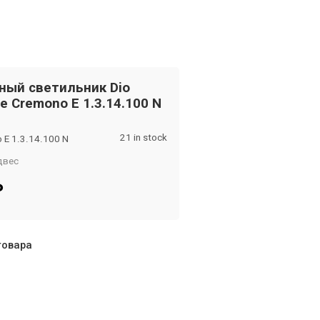
ный светильник Dio
te Cremono E 1.3.14.100 N
21 in stock
 E 1.3.14.100 N
двес
om
₽
товара