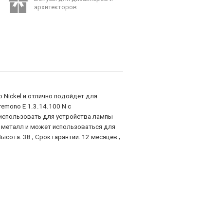
архитекторов
 Nickel и отлично подойдет для
emono E 1.3.14.100 N с
 использовать для устройства лампы
и металл и может использоваться для
сота: 38 ; Срок гарантии: 12 месяцев ;