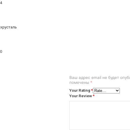
14
 хрусталь
30
Ваш адрес email не будет опуб
помечены
*
Your Rating
*
Your Review
*