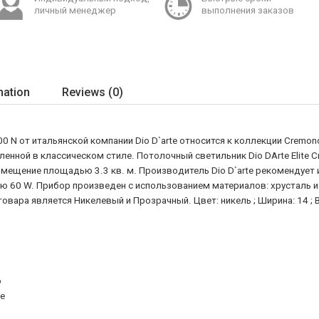
личный менеджер
выполнения заказов
mation
Reviews (0)
0 N от итальянской компании Dio D`arte относится к коллекции Cremono
енной в классическом стиле. Потолочный светильник Dio DArte Elite Cr
ещение площадью 3.3 кв. м. Производитель Dio D`arte рекомендует
ю 60 W. Прибор произведен с использованием материалов: хрусталь 
ара является Никелевый и Прозрачный. Цвет: никель ; Ширина: 14 ; Вы
o
te