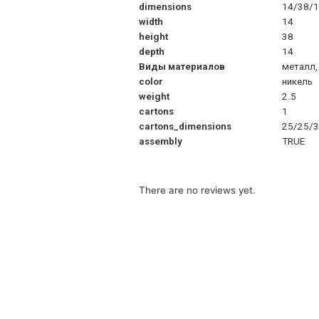
dimensions
14/38/
width
14
height
38
depth
14
Виды материалов
металл,
color
никель
weight
2.5
cartons
1
cartons_dimensions
25/25/
assembly
TRUE
There are no reviews yet.