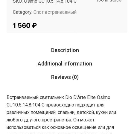
SKU:
Osimo GU10.5.14.8.104 G
Category:
Спот встраиваемый
Tag:
InMyRoom
1 560
₽
Description
Additional information
Reviews (0)
Встраиваемый светильник Dio D’Arte Elite Osimo
GU10.5.14.8.104 G превосходно подходит для
различных помещений: спальни, детской, кухни или
любого другого пространства. Он может
использоваться как основное освещение или для