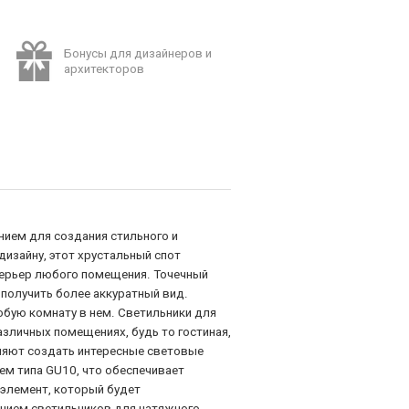
Бонусы для дизайнеров и
архитекторов
нием для создания стильного и
изайну, этот хрустальный спот
терьер любого помещения. Точечный
получить более аккуратный вид.
юбую комнату в нем. Светильники для
зличных помещениях, будь то гостиная,
оляют создать интересные световые
м типа GU10, что обеспечивает
элемент, который будет
анием светильников для натяжного