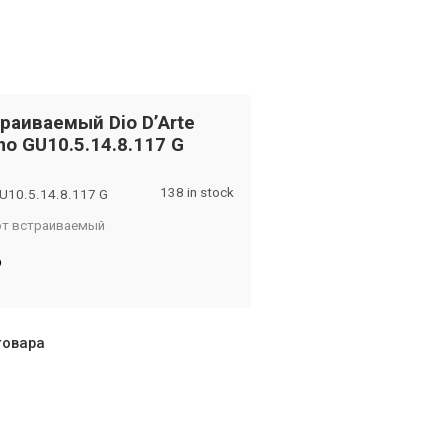
раиваемый Dio D’Arte
imo GU10.5.14.8.117 G
138 in stock
U10.5.14.8.117 G
от встраиваемый
om
₽
товара