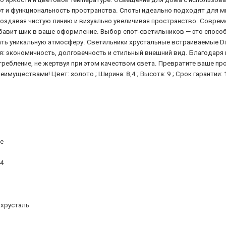
т и функциональность пространства. Споты идеально подходят для м
оздавая чистую линию и визуально увеличивая пространство. Совреме
обавит шик в ваше оформление. Выбор спот-светильников — это спос
ть уникальную атмосферу. Светильники хрустальные встраиваемые Dio 
: экономичность, долговечность и стильный внешний вид. Благодаря
требление, не жертвуя при этом качеством света. Превратите ваше п
еимуществами! Цвет: золото ; Ширина: 8,4 ; Высота: 9 ; Срок гарантии:
te
.4
 хрусталь