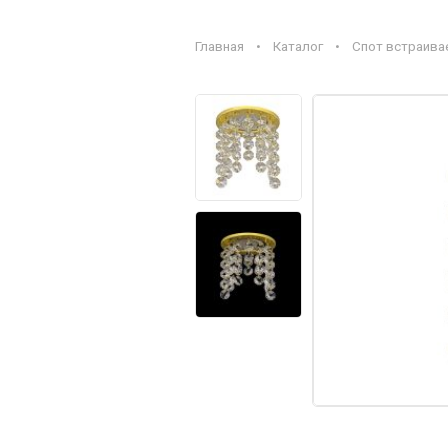
Главная
•
Каталог
•
Спот встраивае