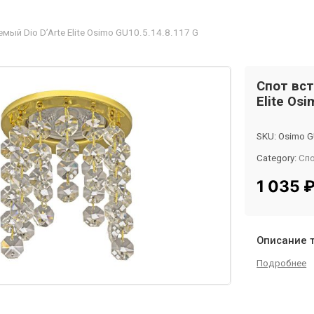
мый Dio D’Arte Elite Osimo GU10.5.14.8.117 G
Спот вст
Elite Os
SKU:
Osimo G
Category:
Сп
Tag:
InMyRo
1 035
Описание 
Подробнее