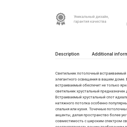
Уникальный дизайн,
гарантия качества
Description
Additional infor
Светильник потолочный встраиваемый O
элегантного освещения в вашем доме. 
встраиваемый обеспечит не только ярк
светильник хрустальный предназначен 
Встраиваемый хрустальный спот идеаль
натяжного потолка особенно популярны
спальня или кухня. Точечные потолочн
акценты, делая пространство более ую
совместимость с широким спектром св
соответствовать вашим требованиям по