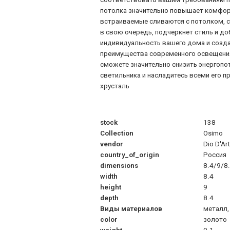
потолка значительно повышает комфор
встраиваемые сливаются с потолком, с
в свою очередь, подчеркнет стиль и д
индивидуальность вашего дома и созда
преимущества современного освещения
сможете значительно снизить энергопо
светильника и насладитесь всеми его пр
хрусталь
stock
138
Collection
Osimo
vendor
Dio D'Ar
country_of_origin
Россия
dimensions
8.4/9/8
width
8.4
height
9
depth
8.4
Виды материалов
металл,
color
золото