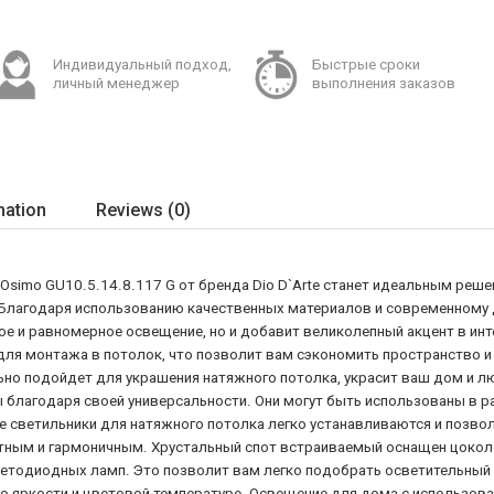
Индивидуальный подход,
Быстрые сроки
личный менеджер
выполнения заказов
mation
Reviews (0)
simo GU10.5.14.8.117 G от бренда Dio D`Arte станет идеальным реше
Благодаря использованию качественных материалов и современному д
ое и равномерное освещение, но и добавит великолепный акцент в ин
для монтажа в потолок, что позволит вам сэкономить пространство и 
но подойдет для украшения натяжного потолка, украсит ваш дом и л
 благодаря своей универсальности. Они могут быть использованы в ра
ые светильники для натяжного потолка легко устанавливаются и позв
тным и гармоничным. Хрустальный спот встраиваемый оснащен цоколе
етодиодных ламп. Это позволит вам легко подобрать осветительный 
 яркости и цветовой температуре. Освещение для дома с использов