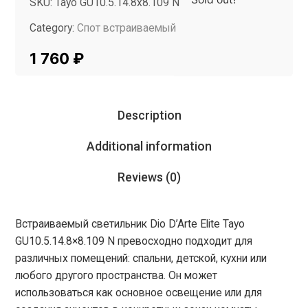
SKU:
Tayo GU10.5.14.8x8.109 N
Category:
Спот встраиваемый
Tag:
InMyRoom
1 760
₽
Description
Additional information
Reviews (0)
Встраиваемый светильник Dio D’Arte Elite Tayo
GU10.5.14.8×8.109 N превосходно подходит для
различных помещений: спальни, детской, кухни или
любого другого пространства. Он может
использоваться как основное освещение или для