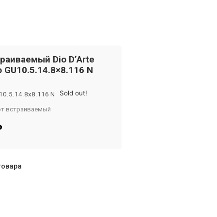
раиваемый Dio D’Arte
yo GU10.5.14.8×8.116 N
Sold out!
10.5.14.8x8.116 N
от встраиваемый
om
₽
товара