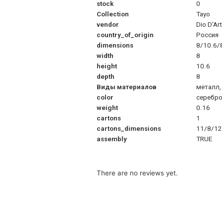
stock
0
Collection
Tayo
vendor
Dio D'Ar
country_of_origin
Россия
dimensions
8/10.6/
width
8
height
10.6
depth
8
Виды материалов
металл,
color
серебр
weight
0.16
cartons
1
cartons_dimensions
11/8/12
assembly
TRUE
There are no reviews yet.