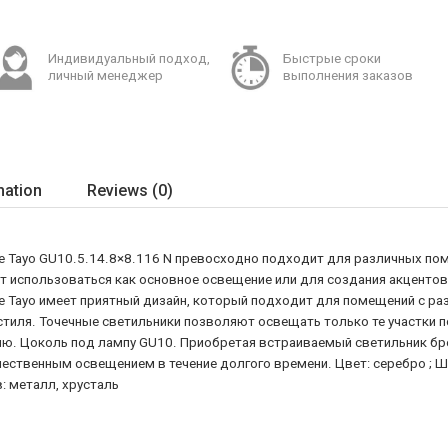
Индивидуальный подход,
Быстрые сроки
личный менеджер
выполнения заказов
mation
Reviews (0)
ite Tayo GU10.5.14.8×8.116 N превосходно подходит для различных поме
т использоваться как основное освещение или для создания акцентов
ite Tayo имеет приятный дизайн, который подходит для помещений с р
 стиля. Точечные светильники позволяют освещать только те участки
. Цоколь под лампу GU10. Приобретая встраиваемый светильник бренд
ественным освещением в течение долгого времени. Цвет: серебро ; Шир
: металл, хрусталь