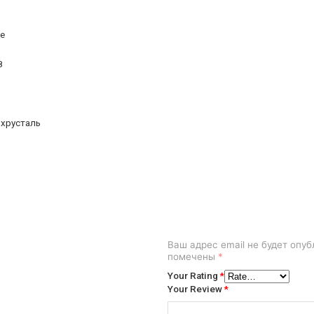
te
8
 хрусталь
о
Ваш адрес email не будет опуб
помечены
*
Your Rating
*
Your Review
*