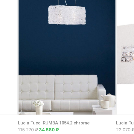
Lucia Tucci RUMBA 1054.2 chrome
Lucia Tu
115 270
₽
34 580
₽
22 070