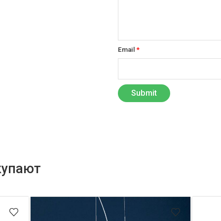
Email
*
купают