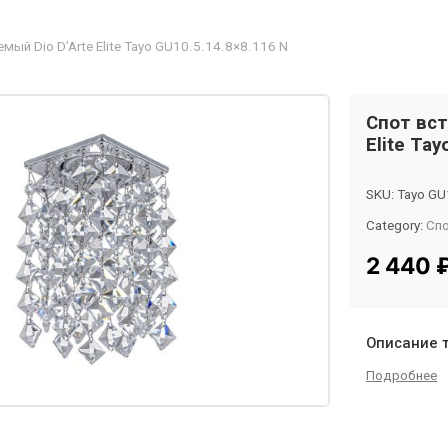
мый Dio D’Arte Elite Tayo GU10.5.14.8×8.116 N
Спот вст
Elite Ta
SKU:
Tayo GU
Category:
Сп
Tag:
InMyRo
2 440
Описание 
Подробнее