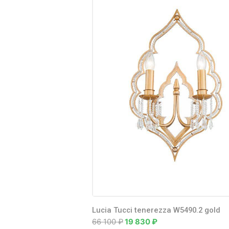
Lucia Tucci tenerezza W5490.2 gold
66 100
₽
19 830
₽