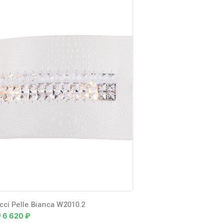
cci Pelle Bianca W2010.2
Lucia Tucci Fiori di rose 
₽
6 620
₽
186 780
₽
102 730
₽