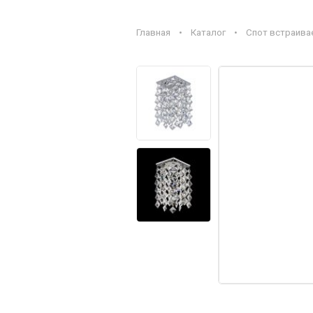
Главная
•
Каталог
•
Спот встраивае