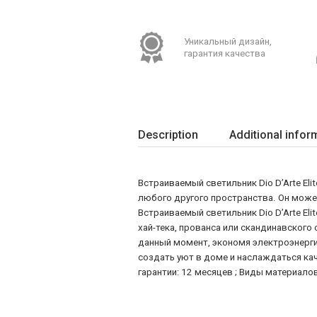
Уникальный дизайн,
гарантия качества
Description
Additional infor
Встраиваемый светильник Dio D’Arte El
любого другого пространства. Он може
Встраиваемый светильник Dio D’Arte El
хай-тека, прованса или скандинавского
данный момент, экономя электроэнергию
создать уют в доме и наслаждаться кач
гарантии: 12 месяцев ; Виды материалов