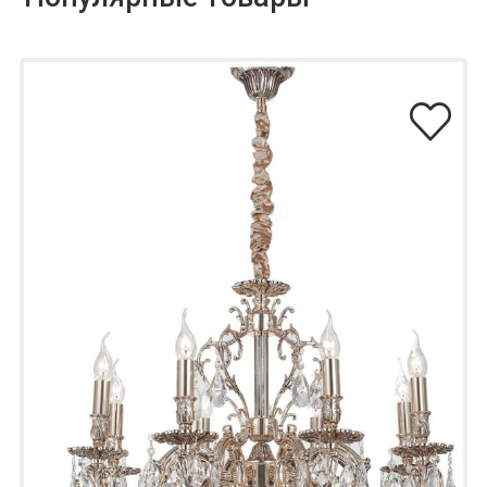
Lucia Tucci Светодиодный потолочный
светильник LTP-T020-30W-W
7 970
₽
2 390
₽
CATEGORIES
(38)
БРА
(1)
Встраиваемые светильники
(1)
Крючки