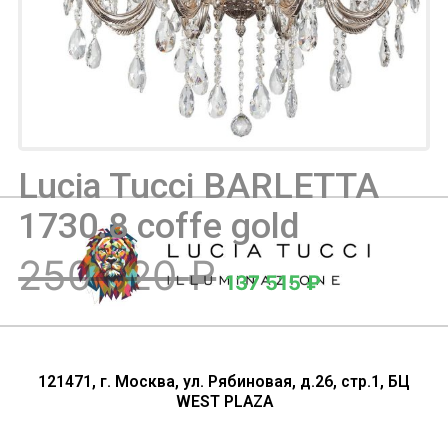
(102)
Люстры
(15)
Настольные лампы
(10)
Светильники
(13)
Светодиодный светильник
Lucia Tucci BARLETTA
(4)
Споты
1730.8 coffe gold
(2)
Торшеры
250 020
₽
(16)
Точечный свет
137 515
₽
121471, г. Москва, ул. Рябиновая, д.26, стр.1, БЦ
WEST PLAZA