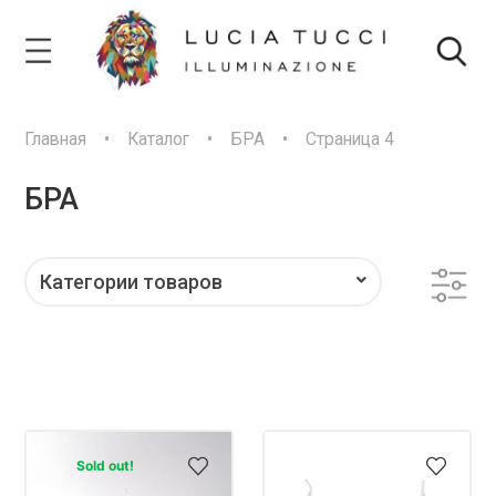
Главная
•
Каталог
•
БРА
•
Страница 4
БРА
Категории товаров
FILTER BY PRICE
Sold out!