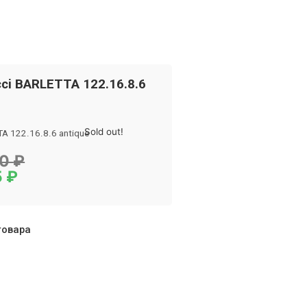
cci BARLETTA 122.16.8.6
Sold out!
A 122.16.8.6 antique
стры
80
₽
5
₽
товара