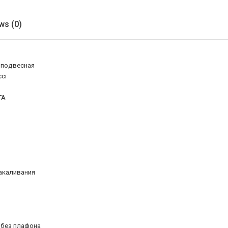
ws (0)
 подвесная
cci
TA
акаливания
без плафона