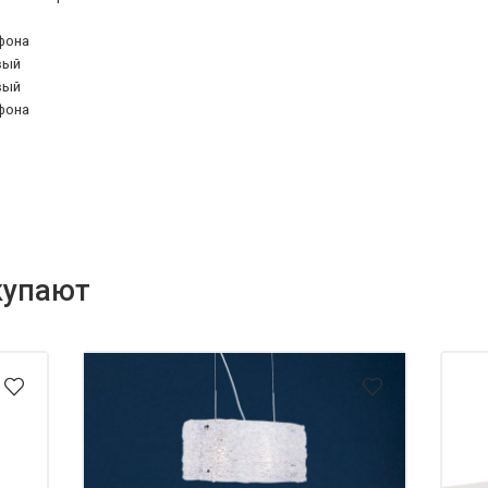
фона
вый
вый
фона
купают