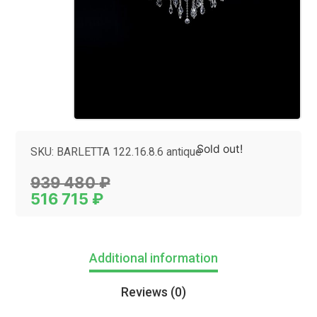
Sold out!
SKU:
BARLETTA 122.16.8.6 antique
Category:
Люстры
939 480
₽
516 715
₽
Additional information
Reviews (0)