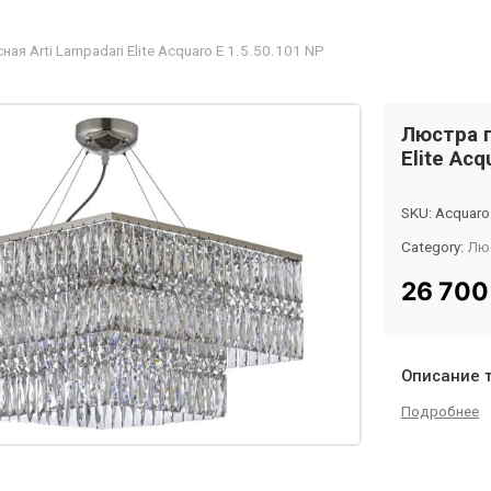
ая Arti Lampadari Elite Acquaro E 1.5.50.101 NP
Люстра п
Elite Acq
SKU:
Acquaro
Category:
Лю
Tag:
InMyRo
26 70
Описание 
Подробнее