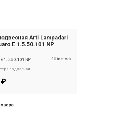
одвесная Arti Lampadari
uaro E 1.5.50.101 NP
20 in stock
 E 1.5.50.101 NP
стра подвесная
om
0
₽
товара