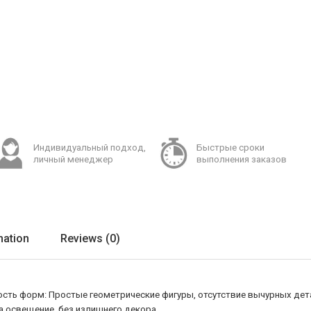
Индивидуальный подход,
Быстрые сроки
личный менеджер
выполнения заказов
mation
Reviews (0)
ность форм: Простые геометрические фигуры, отсутствие вычурных дет
а освещение, без излишнего декора.